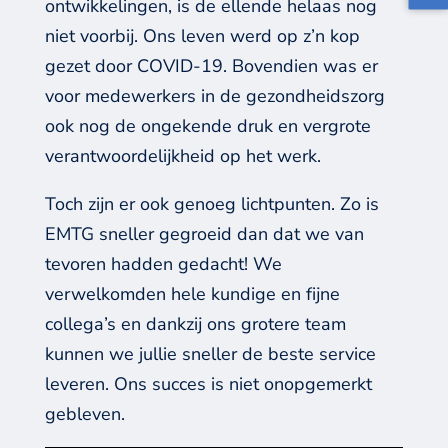
ontwikkelingen, is de ellende helaas nog
niet voorbij.
Ons
leven werd op z’n kop
gezet door COVID-19
.
Bovendien was er
voor medewerkers
in de gezond
heidszorg
ook nog de
ongekende
druk en
vergrote
verantwoordelijkheid
op het werk
.
Toch
zijn er ook genoeg
lichtpunten
.
Zo is
EMTG
sneller gegroeid dan
dat
we
van
tevoren hadden gedacht
!
We
verwelkomden
hele kundige en fijne
collega’s en dankzij
ons grotere team
kunnen we
jullie
sneller
de
beste service
leveren.
Ons succes is niet onopgemerkt
gebleven.