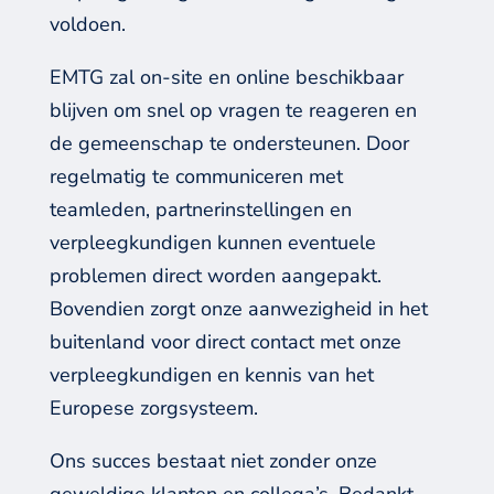
voldoen.
EMTG zal on-site en online beschikbaar
blijven om snel op vragen te reageren en
de gemeenschap
te
ondersteunen
.
Door
regelmatig te communiceren met
teamleden, partnerinstellingen en
verpleegkundigen
kunn
en
eventuele
problemen
direct
worden
aan
ge
pak
t
.
Bovendien zorgt onze aanwezigheid in het
buitenland voor
direct
contact met onze
verpleegkundigen
en kennis van het
Europese zorgsysteem
.
Ons succes bestaat niet zonder
onze
geweldige klanten en collega’s. Bedankt