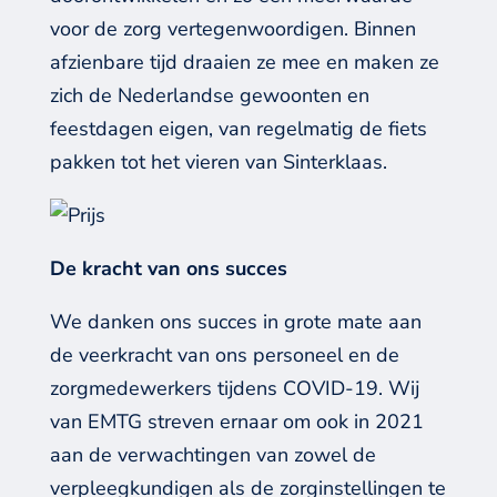
voor de zorg vertegenwoordigen.
B
innen
afzienbare tijd
draaien ze mee en
maken ze
zich de Nederlandse gewoonten en
feestdagen eigen,
van
regelmatig de fiets
pakken
tot het
vieren van Sinterklaas.
De kracht van ons succes
We
danken
ons succes
in grote mate
aan
de veerkracht
van
ons personeel
en de
zorgmedewerkers
tijdens
C
OVID
-19.
Wij
van EMTG streven ernaar om ook in 2021
aan de verwachtingen van zowel de
verpleegkundigen als de zorginstellingen te