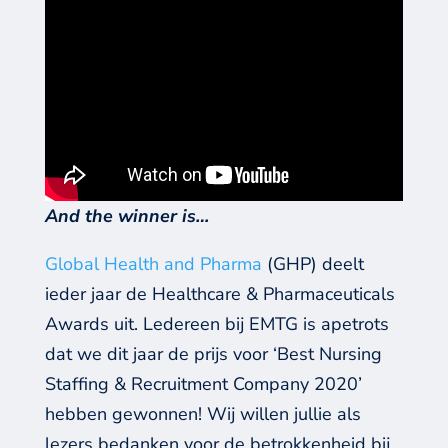
And the winner is…
Global Health and Pharma
(GHP)
deelt
ieder jaar
de Healthcare & Pharmaceuticals
Awards uit. L
edereen bij EMTG is
apetrots
dat we dit jaar
de
prijs
voor
‘Best Nursing
Staffing & Recruitment Company 2020’
hebben
gewonnen!
Wij willen
jullie
als
l
ezers
bedanken voor de betrokkenheid
bij