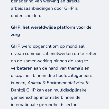
benadering van werving en directe
arbeidsaanbiedingen
door GHP is
onderscheiden
.
GHP
:
het
wereldwijd
e
platform voor de
zorg
GHP werd opgericht om
op mondiaal
niveau
communicatienetwerken
op te zetten
en
de
samenwerking binnen de zorg te
verbeteren
aan de hand v
an thema’s en
disciplines binnen drie
hoofd
categorieën:
Human, Animal & Environmental Health
.
Dankzij
GHP
kan een
multidisciplinaire
gemeenschap informatie binnen de
internationale gezondheidssector