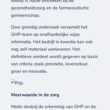
bedrijf
is nauw
betrokken bij
de
gezondheidszorg en de farmaceutische
gemeenschap
.
Door grondig onderzoek verzamelt het
GHP-team
op onafhankelijke wijze
informatie
.
Het bedrijf in kwestie kan ook
nog zelf materiaal
aan
leveren.
H
et
definitieve oordeel wordt gegeven op basis
van criteria zoals prestatie, levensduur,
groei
en innovatie.
Meerwaarde in de zorg
Mede dankzij de erkenning van GHP
en de