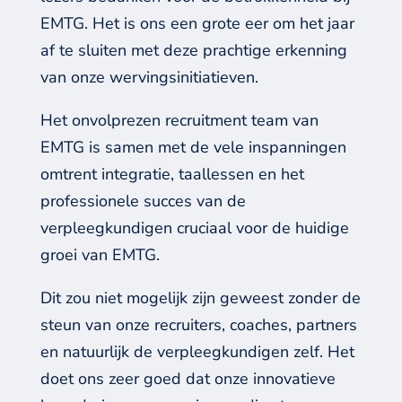
EMTG. Het is
ons
e
en grote eer om het jaar
af te sluiten met
deze
prachtige
erkenning
van onze
wervingsinitiatieven
.
Het
onvolprezen recruitment team van
EMTG
is
samen
met de
vele
inspanningen
omtrent integratie, taallessen en
het
professionele succes
van de
verpleegkundigen
cruciaal voor
de
huidige
groei van EMTG
.
Dit zou niet mogelijk zijn
geweest
zonder de
steun van onze recruiters, coaches, partners
en natuurlijk de verpleegkundigen
zelf
. Het
doet
ons
zeer
go
e
d d
at
on
ze
innovatieve