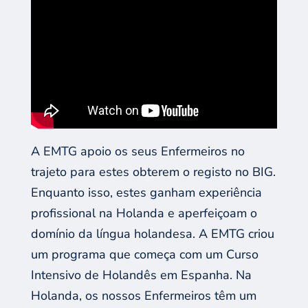
A EMTG
apoio os seus
E
nfermeiros
no
trajeto
para
estes
obter
em
o registo
no
BIG
.
E
nquanto
isso, estes
ganha
m
experiência
profissional na Holanda e
aperfeiçoam o
domínio da língua holandesa. A EMTG criou
um programa que começa com um
C
urso
I
ntensivo de
H
olandês
em
Espanha
. Na
Holanda, os nossos Enfermeiros têm um