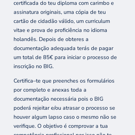
certificada
d
o
t
eu diploma com carimbo e
assinatura originais, uma cópia de
teu
cartão de cidadão
válid
o
, um curriculum
vitae e prova de proficiência no idioma
holandês. Depois de obter
es
a
documentação adequada
terás de
pagar
um total de 85€ para iniciar o proce
sso
de
inscrição no
BIG.
Certifi
ca
–
t
e
que
preenche
s
os formulários
por completo e anexa
s
toda a
documentação necessária pois o BIG
poderá
rejeitar e
/
ou atrasar
o
processo
se
houver algum lapso
caso o mesmo não se
verifique
.
O objetivo
é comprovar
a
tua
competência
profissional
por isso
não te