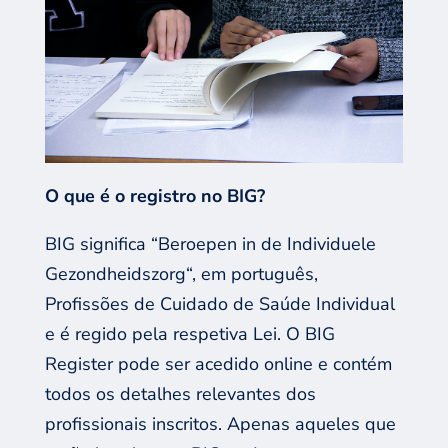
O que é o registro no BIG
?
BIG significa “
Beroepen
in de
Individuele
Gezondheidszorg
“, em
por
tuguês
,
Profissões
de
Cuidado de
Saúde Individual
e
é regido pel
a
respetiva
Lei
.
O BIG
Register
pode ser a
cedido
online e contém
todos os detalhes relevantes dos
profissionai
s
inscritos
. Apenas
aqueles que