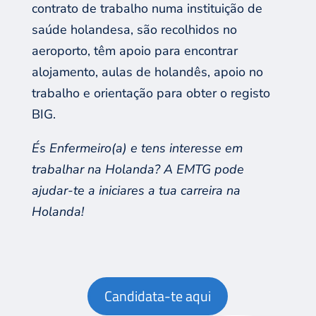
contrato de trabalho
numa
instituição de
saúde holandesa
, são r
ecolh
idos
no
aeroporto,
têm
apoio para encontrar
alojamento, aulas de
holandês
, apoio no
trabalho e orientação para obter o registo
BIG
.
És E
nfermeir
o(
a
)
e
tens
interesse em
trabalhar na Holanda?
A EMTG pode
ajudar-te a iniciares a tua carreira na
Holanda!
Candidata-te aqui