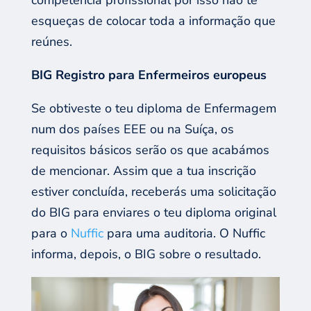
esqueças de colocar toda a informação que
reúnes.
BIG
Registro
para Enfermeiros
europeus
Se
obtiveste o teu
diploma de
E
nfermagem
n
um dos países EEE ou na Suíça, os
requisitos básicos serão o
s que acabámos
de mencionar
. Assim que
a t
ua inscrição
estiver
concluída, receberá
s
uma solicitação
do BIG para enviar
es
o t
eu diploma original
para
o
Nuffic
para
uma
auditoria.
O
Nuffic
informa
, depois,
o BIG sobre o resultado.