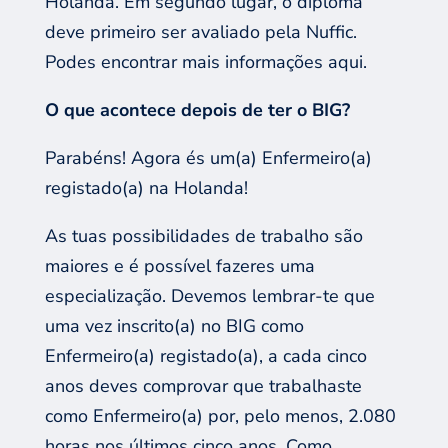
Holanda. Em segundo lugar, o diploma
deve primeiro ser avaliado pela
Nuffic
.
P
ode
s
encontrar mais informações aqui.
O que acontece depois de
ter
o
BIG?
Parabéns!
A
gora é
s
um
(a)
E
nfermeir
o(
a
)
registad
o(
a
)
na Holanda!
As t
uas possibilidades de trabalho são
maiores e
é possível fazeres
uma
especializaçã
o
.
Devemos
lembr
ar-te
que
uma vez inscrito
(a)
no BIG como
E
nfermeiro
(a)
registado
(a)
, a cada cinco
anos
deve
s
comprovar que trabalh
aste
como
E
nfermeiro
(a)
por
,
pelo menos
,
2.080
horas nos últimos cinco anos. Como