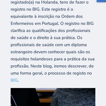
regist
ado(a)
na Holanda,
tens de fazer o
registro no
BIG.
Este registro
é o
equivalente
à inscrição na Ordem dos
Enfermeiros
em
Portugal
. O r
egistro no
BIG
clar
ifica as
qualificações dos profissionais
de saúde e
o
direito à
sua
prática. Os
profissionais de saúde com
um
diploma
estrangeiro devem
conhecer quais são os
requisitos holandeses
para a prática da sua
profissão
.
N
est
e
blog,
iremos descrever, de
uma forma geral, o processo de registo no
BIG
.