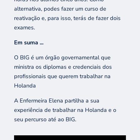
alternativa, pode
s
fazer um curso de
reativação e
, para isso, terás de faze
r dois
exames.
Em suma
..
.
O BIG é um órgão governamental que
ministra os diplomas e credenciais
dos
profissionais
que
querem
trabalhar na
Holanda
A
E
nfermeira
E
lena
partilha
a
sua
experiência
de
trabalhar na Holanda e
o
seu
percurs
o
até
a
o BIG.