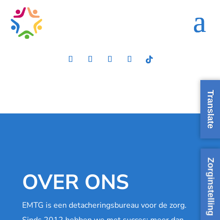
Translate
Zorginstelling
OVER ONS
EMTG is een detacheringsbureau voor de zorg.