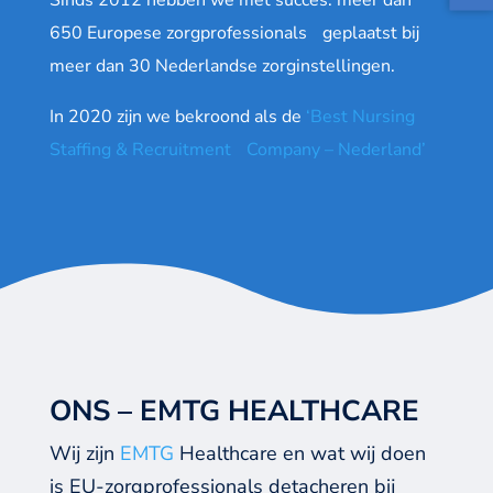
Sinds 2012 hebben we met succes: meer dan
650 Europese zorgprofessionals geplaatst bij
meer dan 30 Nederlandse zorginstellingen.
In 2020 zijn we bekroond als de
‘Best Nursing
Staffing & Recruitment Company – Nederland’
ONS – EMTG HEALTHCARE
Wij
zijn
EMTG
Healthcare en wat wij doen
is EU-zorgprofessionals
detacheren bij