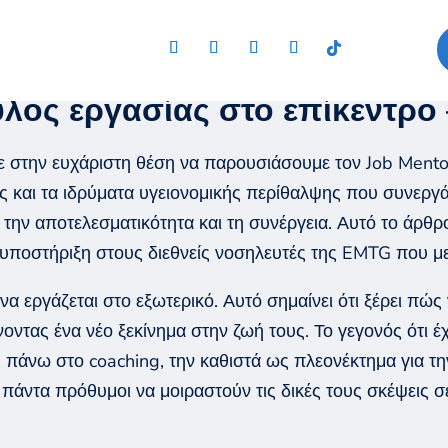
λος εργασίας στο επίκεντρο 
ε στην ευχάριστη θέση να παρουσιάσουμε τον
Job
Mento
ς
και τα ιδρύματα υγειονομικής περίθαλψης
που συνεργά
την αποτελεσματικότητα και τη συνέργεια. Αυτό το
άρθρ
υποστήριξη σ
τους
διεθνείς
νοσηλευτές της
EMTG
που
μ
 να εργάζεται στο εξωτερικό
.
Αυτό σημαίνει ότι ξέρει πώς
νοντας ένα νέο
ξεκίνημα στην ζωή τους
. Το γεγονός ότι έ
ς πάνω στο
coaching
,
την καθιστά
ως
πλεονέκτημα για τ
 πάντα πρόθυμ
οι
να μοιραστ
ούν
τις δικές τ
ου
ς σκέψεις σ