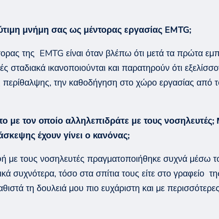
ολύτιμη μνήμη σας ως μέντορας εργασίας
EMTG
;
ντορας της
EMTG
είναι ό
ταν βλέπω ότι μετά τα πρώτα εμ
ές
σταδιακά ικανοποιούνται και παρατηρούν ότι
εξελίσσο
ής περίθαλψης, την καθοδήγηση στο χώρο εργασίας από 
ο με τον οποίο αλληλεπιδράτε με τ
ου
ς
νοσηλευτές
;
άσκεψης έχουν γίνει ο κανόνας;
ή με τ
ου
ς
νοσηλευτές
πραγματοποιήθηκε συχνά
μέσω 
ά συχνότερα, τόσο στα σπίτια τους είτε στο γραφείο
τη
αθιστά τη δουλειά μου πιο ευχάριστη
και με περισσότερε