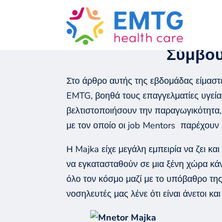
Go back
Σύμβου
Στο
άρθρο
αυτής της εβδομάδας είμαστ
EMTG
, βοηθά τους επαγγελματίες
υγεία
βελτιστοποιήσουν την παραγωγικότητα, 
με τον οποίο
οι
job
Mentors
παρέχ
ουν
Η
Majka
είχε μεγάλη εμπειρία να ζει και
να εγκατασταθούν σε μια ξένη χώρα
κά
όλο τον κόσμο μαζί με το υπόβαθρο
τη
νοσηλευτές
μας λένε ότι είναι άνετ
οι
και