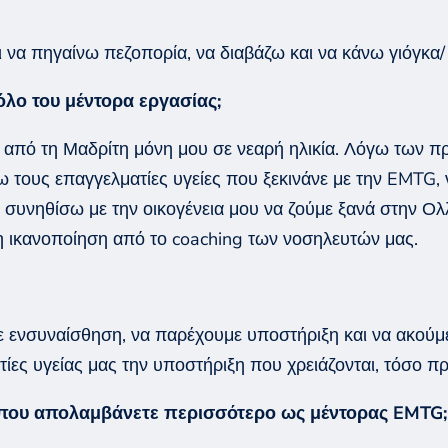
 να πηγαίνω πεζοπορία, να διαβάζω και να κάνω γιόγκα
όλο του μέντορα εργασίας;
 από τη Μαδρίτη μόνη μου σε νεαρή ηλικία. Λόγω των π
 τους επαγγελματίες
υγείες που ξεκινάνε με την
EMTG
,
να συνηθίσω
με την οικογένεια μου
να ζούμε ξανά στην Ολ
λη ικανοποίηση από
το
coaching
των νοσηλευτών μας.
με
ενσυναίσθηση
, να παρέχουμε υποστήριξη και να ακούμ
ς υγείας μας την υποστήριξη που χρειάζονται, τόσο πρ
α που απολαμβάνετε περισσότερο ως μέντορας
EMTG
;