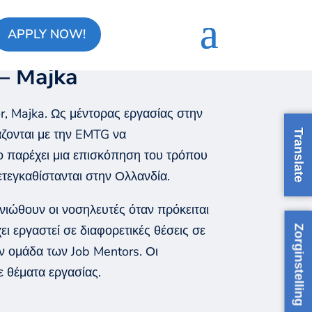
APPLY NOW!
– Majka
r
,
Majka
. Ως μέντορας εργασίας στ
ην
ζονται με την
EMTG
να
Translate
ο
παρέχει
μια επισκόπηση του τρόπου
ετ
εγκαθίστα
νται
στην Ολλανδία.
 νιώθουν οι
νοσηλευτές
όταν πρόκειται
χει εργαστεί σε διαφορετικές θέσεις σε
Zorginstelling
ην ομάδα
των
Job
Mentors
. Οι
ε θέματα
εργασίας
.