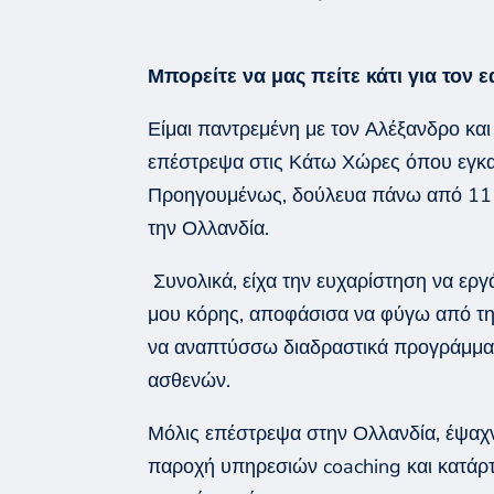
Μπορείτε να μας πείτε κάτι για τον ε
Είμαι παντρεμέν
η
με τον Αλέξανδρο και
ε
πέστρεψα
στις Κάτω Χώρες όπου εγκ
Προηγουμένως, δούλευα πάνω από 11 
την Ολλανδία.
Συνολικά, είχα την ευχαρίστηση να εργ
μου κόρης, αποφάσισα να φύγω από τ
να αναπτύσσω
διαδραστικά
προγράμματα
ασθενών.
Μόλις επέστρεψα στην Ολλανδία, έψαχν
παροχή υπηρεσιών
coaching
και κατάρ