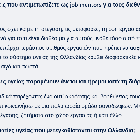
εις που αντιμετωπίζετε ως
job
mentors
για
τους
διεθν
υς σχετικά με τη στέγαση, τις μεταφορές, τη ροή εργα
νά για το τι είναι διαθέσιμο για αυτούς. Κάθε τόσο αυτό
τί υπάρχει τεράστιος αριθμός εργασιών που πρέπει να α
το σύστημα υγείας της Ολλανδίας κρύβει διαφορετικές 
σιγά και σωστά.
ες υγείας παραμένουν άνετοι και ήρεμοι κατά τη διά
. Ειδικά παρέχοντας ένα αυτί ακρόασης και βοηθώντας
του
α επικοινωνήσω με μια πολύ ωραία ομάδα συναδέλφων. 
τέγασης, ζητήματα στο χώρο εργασίας ή κάτι άλλο.
ατίες υγείας που
μετεγκαθίστανται
στην Ολλανδία;