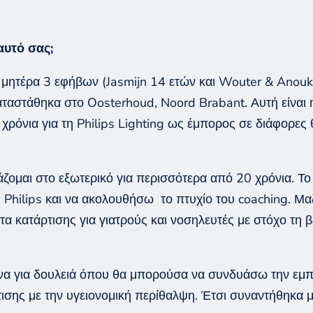
αυτό σας;
 μητέρα 3 εφήβων (
Jasmijn
14 ετών και
Wouter
&
Anou
αταστάθηκα στο
Oosterhoud
,
Noord
Brabant
. Αυτή είνα
χρόνια για τη
Philips
Lighting
ως έμπορος σε διάφορες θ
άζομαι στο εξωτερικό για περισσότερα από 20 χρόνια. Τ
η
Philips
και να ακολουθήσω
το
πτυχίο
του
coaching
. Μα
 κατάρτισης για γιατρούς και νοσηλευτές με στόχο τη β
α για δουλειά όπου θα μπορούσα να συνδυάσω την εμπε
τισης με την υγειονομική περίθαλψη. Έτσι συναντήθηκα 