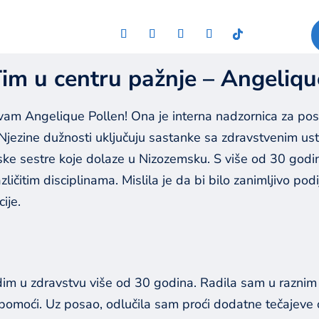
m u centru pažnje – Angeliqu
 vam Angelique Pollen! Ona je interna nadzornica za p
 Njezine dužnosti uključuju sastanke sa zdravstvenim us
ske sestre koje dolaze u Nizozemsku. S više od 30 godi
ličitim disciplinama. Mislila je da bi bilo zanimljivo podi
ije.
dim u zdravstvu više od 30 godina. Radila sam u raznim 
oj pomoći. Uz posao, odlučila sam proći dodatne tečajeve