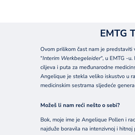
GO BACK
EMTG Ti
Ovom prilikom čast nam je predstaviti
“
Interim Werkbegeleider
“, u EMTG -u.
ciljeva i puta za međunarodne medicin
Angelique je stekla veliko iskustvo u raz
medicinskim sestrama sljedeće generac
Možeš li nam reći nešto o sebi?
Bok, moje ime je Angelique Pollen i ra
najduže boravila na intenzivnoj i hitn