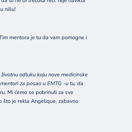
da to ne bi trebala reći. Nije navikla
ju nišu!
ve! Tim mentora je tu da vam pomogne i
 životnu odluku koju nove medicinske
 mentori za posao u EMTG -u tu, da
ru.
Mi ćemo se pobrinuti za sve
ao što je rekla Angelique, zabavno