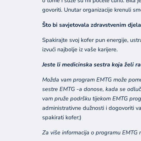
o tome i suze su mi počele curiti. Bila 
govoriti. Unutar organizacije krenuli smo
Što bi savjetovala zdravstvenim djel
Spakirajte svoj kofer pun energije, ust
izvući najbolje iz vaše karijere.
Jeste li medicinska sestra koja želi
Možda vam program EMTG može pomoći d
sestre EMTG -a donose, kada se odluču
vam pruže podršku tijekom EMTG progr
administrativne dužnosti i dogovoriti v
spakirati kofer;)
Za više informacija o programu EMTG 