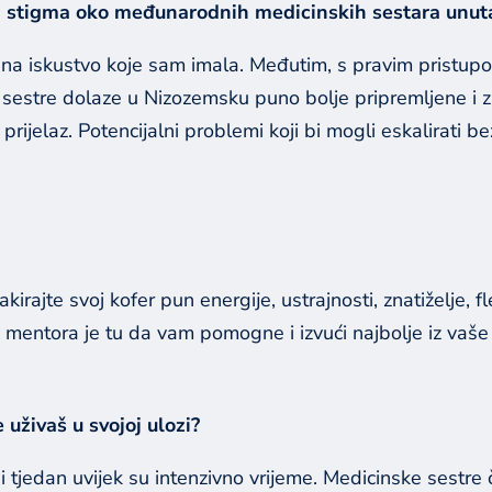
toji stigma oko međunarodnih medicinskih sestara unu
m na iskustvo koje sam imala. Međutim, s pravim pristupom
e sestre dolaze u Nizozemsku puno bolje pripremljene i 
ijelaz. Potencijalni problemi koji bi mogli eskalirati bez
akirajte svoj kofer pun energije, ustrajnosti, znatiželje, 
 mentora je tu da vam pomogne i izvući najbolje iz vaše k
 uživaš u svojoj ulozi?
 tjedan uvijek su intenzivno vrijeme. Medicinske sestre 