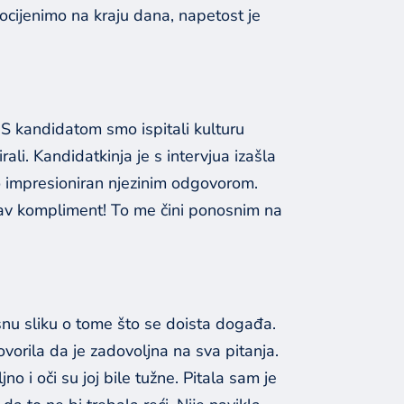
ocijenimo na kraju dana, napetost je
 S kandidatom smo ispitali kulturu
li. Kandidatkinja je s intervjua izašla
no impresioniran njezinim odgovorom.
kav kompliment! To me čini ponosnim na
jasnu sliku o tome što se doista događa.
ovorila da je zadovoljna na sva pitanja.
no i oči su joj bile tužne. Pitala sam je