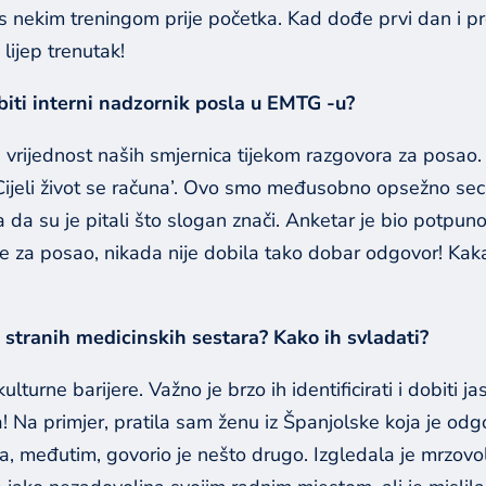
 nekim treningom prije početka. Kad dođe prvi dan i pr
 lijep trenutak!
 biti interni nadzornik posla u EMTG -u
?
 vrijednost naših smjernica tijekom razgovora za posao.
ijeli život se računa’. Ovo smo međusobno opsežno secira
a da su je pitali što slogan znači. Anketar je bio potpu
re za posao, nikada nije dobila tako dobar odgovor! Ka
u stranih medicinskih sestara? Kako ih svladati?
ulturne barijere. Važno je brzo ih identificirati i dobiti 
a! Na primjer, pratila sam ženu iz Španjolske koja je odg
la, međutim, govorio je nešto drugo. Izgledala je mrzovolj