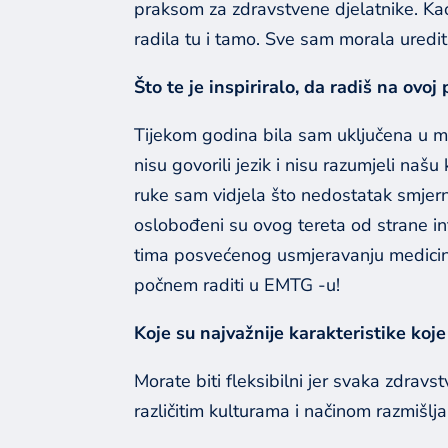
praksom za zdravstvene djelatnike. Kao 
radila tu i tamo. Sve sam morala uredit
Što te je inspiriralo, da radiš na ovoj 
Tijekom godina bila sam uključena u mn
nisu govorili jezik i nisu razumjeli našu
ruke sam vidjela što nedostatak smjern
oslobođeni su ovog tereta od strane in
tima posvećenog usmjeravanju medicinsk
počnem raditi u EMTG -u!
Koje su najvažnije karakteristike koj
Morate biti fleksibilni jer svaka zdravst
različitim kulturama i načinom razmišlja