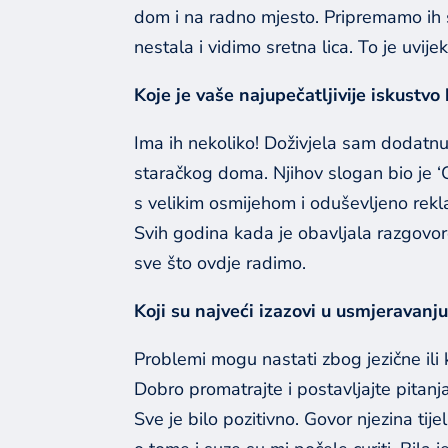
dom i na radno mjesto. Pripremamo ih s
nestala i vidimo sretna lica. To je uvijek
Koje je vaše najupečatljivije iskustvo
Ima ih nekoliko! Doživjela sam dodatnu
staračkog doma. Njihov slogan bio je ‘C
s velikim osmijehom i oduševljeno rekl
Svih godina kada je obavljala razgovo
sve što ovdje radimo.
Koji su najveći izazovi u usmjeravanj
Problemi mogu nastati zbog jezične ili k
Dobro promatrajte i postavljajte pitanj
Sve je bilo pozitivno. Govor njezina tije