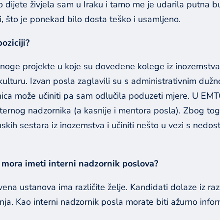
dijete živjela sam u Iraku i tamo me je udarila putna bu
i, što je ponekad bilo dosta teško i usamljeno.
poziciji?
oge projekte u koje su dovedene kolege iz inozemstva. T
 kulturu. Izvan posla zaglavili su s administrativnim dužn
ica može učiniti pa sam odlučila poduzeti mjere. U EMTG
ternog nadzornika (a kasnije i mentora posla). Zbog toga
ih sestara iz inozemstva i učiniti nešto u vezi s nedo
e mora imeti interni nadzornik poslova?
vena ustanova ima različite želje. Kandidati dolaze iz raz
nja. Kao interni nadzornik posla morate biti ažurno infor