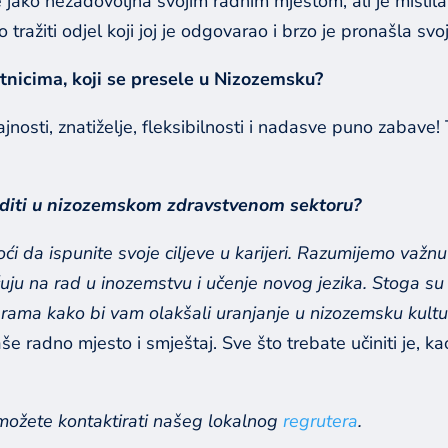
je jako nezadovoljna svojim radnim mjestom, ali je mislila 
 tražiti odjel koji joj je odgovarao i brzo je pronašla svo
atnicima, koji se presele u Nizozemsku?
rajnosti, znatiželje, fleksibilnosti i nadasve puno zaba
 raditi u nizozemskom zdravstvenom sektoru
?
a ispunite svoje ciljeve u karijeri. Razumijemo važnu
ju na rad u inozemstvu i učenje novog jezika. Stoga su
ama kako bi vam olakšali uranjanje u nizozemsku kultu
aše radno mjesto i smještaj. Sve što trebate učiniti je, k
možete kontaktirati našeg lokalnog
regrutera
.