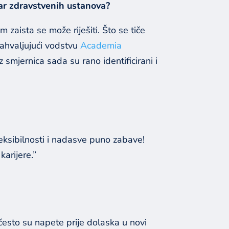
tar zdravstvenih ustanova
?
 zaista se može riješiti. Što se tiče
zahvaljujući vodstvu
Academia
 smjernica sada su rano identificirani i
fleksibilnosti i nadasve puno zabave!
arijere.”
često su napete prije dolaska u novi