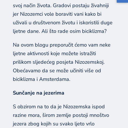
svoj način života. Gradovi postaju živahniji
jer Nizozemci vole boraviti vani kako bi
uživali u društvenom životu i iskoristili duge
ljetne dane. Ali što rade osim biciklizma?
Na ovom blogu preporučit ćemo vam neke
ljetne aktivnosti koje možete istražiti
prilikom sljedećeg posjeta Nizozemskoj.
Obećavamo da se može učiniti više od
biciklizma i Amsterdama.
Sunčanje na jezerima
S obzirom na to da je Nizozemska ispod
razine mora, širom zemlje postoji mnoštvo
jezera zbog kojih su svako ljeto vrlo