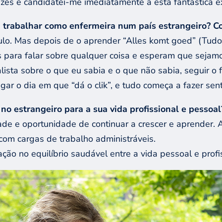
es e candidatei-me imediatamente a esta fantástica ex
m trabalhar como enfermeira num país estrangeiro? C
ulo. Mas depois de o aprender “Alles komt goed” (Tudo 
as para falar sobre qualquer coisa e esperam que seja
alista sobre o que eu sabia e o que não sabia, seguir o 
gar o dia em que “dá o clik”, e tudo começa a fazer sen
no estrangeiro para a sua vida profissional e pessoal
dade e oportunidade de continuar a crescer e aprender. 
com cargas de trabalho administráveis.
ão no equilíbrio saudável entre a vida pessoal e profi