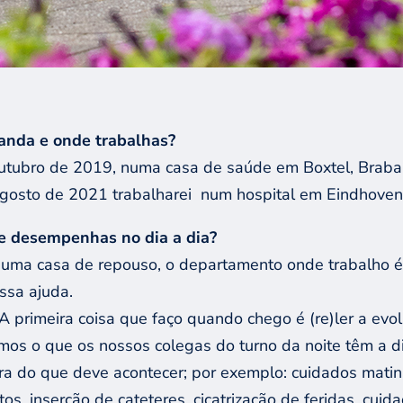
anda e onde trabalhas?
tubro de 2019, numa casa de saúde em Boxtel, Brabant
agosto de 2021 trabalharei
num hospital em Eindhoven
e desempenhas no dia a dia?
numa casa de repouso, o departamento onde trabalho é 
ssa ajuda.
 primeira coisa que faço quando chego é (re)ler a evo
imos o que os nossos colegas do turno da noite têm a 
ra do que deve acontecer; por exemplo: cuidados matina
, inserção de cateteres, cicatrização de feridas, cuidad