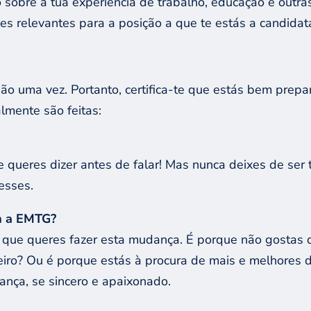
 sobre a tua experiência de trabalho, educação e outras
 relevantes para a posição a que te estás a candidata
o uma vez. Portanto, certifica-te que estás bem prepar
mente são feitas:
 queres dizer antes de falar! Mas nunca deixes de ser
resses.
m a EMTG?
é que queres fazer esta mudança. É porque não gostas 
ro? Ou é porque estás à procura de mais e melhores des
ança, se sincero e apaixonado.