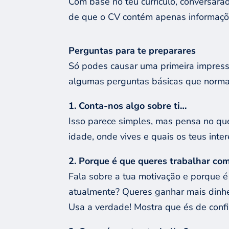
Com base no teu currículo, conversarão
de que o CV contém apenas informações
Perguntas para
te preparar
es
Só podes causar uma primeira impressã
algumas perguntas básicas que normal
1. Conta-nos algo
sobre ti…
Isso parece simples, mas pensa no que
idade, onde vives e quais os teus inte
2. Por
que
é que
queres trabalhar co
Fala sobre a tua motivação e porque 
atualmente? Queres ganhar mais dinhei
Usa a verdade! Mostra que és de confi