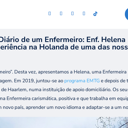
Diário de um Enfermeiro: Enf.
Helena
eriência na Holanda de uma das noss
eiro”.
Desta vez,
apresentamos
a Helena, uma
E
nfermeira
agem. Em 2019
,
juntou
-se
ao
programa EMTG
e depois
de
a
de
Haarlem
,
numa instituição de apoio domiciliário
.
Os s
eu
uma
E
nfermeira carismática, positiva
e
que trabalha em equi
 novo país, aprender um novo idioma e adaptar-se a um no