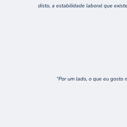
dis
t
o, a estabilidade
laboral
que exist
“
Por um lado, o
que
eu
gosto