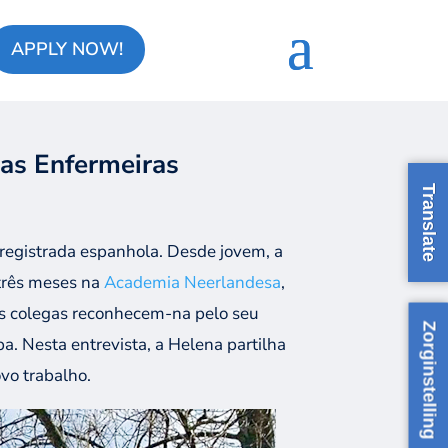
APPLY NOW!
as Enfermeiras
Translate
 registrada espanhola. Desde jovem
, a
três meses na
Academia Neerlandesa
,
s colegas
reconhecem-na pelo seu
Zorginstelling
p
a
. Nesta entrevista,
a
Helena partilha
vo trabalho.