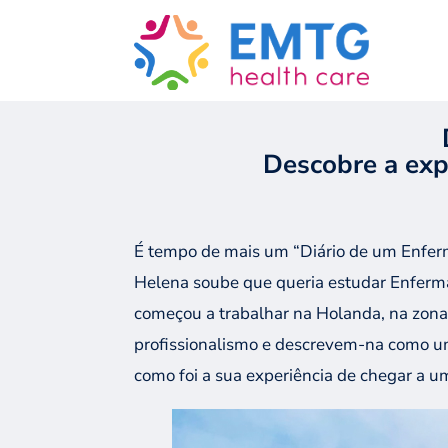
GO BACK
Descobre a exp
É
tempo
de mais u
m “Diário de um Enferm
Helena
s
oube
que queria
estudar
E
nferm
c
ome
çou a
trabalh
ar na Holanda, na zon
profissionalismo e
descrevem
-na
como 
como foi a
sua experiência
de
chegar
a
um