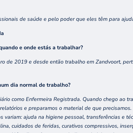
ssionais de saúde e pelo poder que eles têm para ajuda
da
quando e onde estás a trabalhar?
o de 2019 e desde então trabalho em
Zandvoort
,
per
num dia normal de trabalho?
iário
como
E
nfermeira
R
egistrad
a
.
Quando
cheg
o
ao
tr
 relatórios e preparamos o material de que precisamos
os variam
:
ajuda na higiene pessoal, transferências e téc
lina, cuidados
de
feridas, curativos compressivos, inser