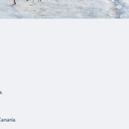
.
a.
Canaria
.