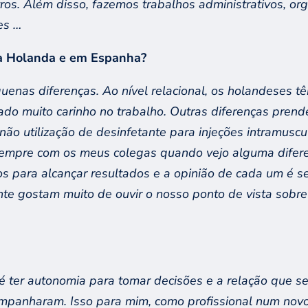
os. Além disso, fazemos trabalhos administrativos, org
es …
na Holanda e em
Espanha?
quenas diferenças.
Ao nível relacional, o
s holandeses tê
do muito carinho no trabalho. Outras diferenças
prend
 não utilização de desinfetante para injeções intramuscu
empre com os meus colegas quando vejo alguma difere
s para alcançar resultados e a opinião
de cada um
é s
nte gostam muito de ouvir
o nosso
ponto de vista sobr
 é
ter autonomia para
tomar decisões e a relação que s
ompanharam. Isso para mim, como profissional num novo 