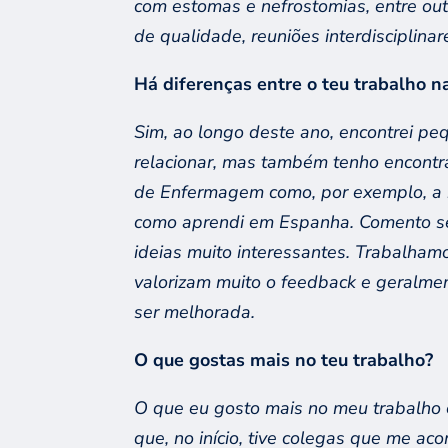
com estomas e nefrostomias, entre outr
de qualidade, reuniões interdisciplinar
Há diferenças entre o teu trabalho 
Sim, a
o longo deste ano, encontrei pe
relacionar, mas também tenho encontra
de
E
nfermagem
como
, por exemplo,
a
como aprendi
em
Espanha
. Comento s
ideias muit
o interessantes.
Trabalhamo
valorizam muito o feedback
e geralme
ser melhorad
a
.
O que gostas mais no teu trabalho?
O que
eu
gosto
mais
no meu trabalho
que, no início, tive colegas que me ac