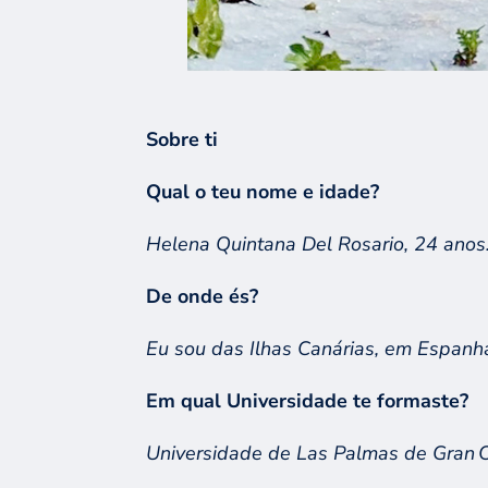
Sobre ti
Qual o teu nome e idade
?
Helena Quintana
Del
Rosario
, 24
anos
De onde és?
Eu
sou
da
s
Ilhas Canárias, em Espanh
Em qual Universidade te formaste
?
Universi
dade de L
as Palmas de
Gran