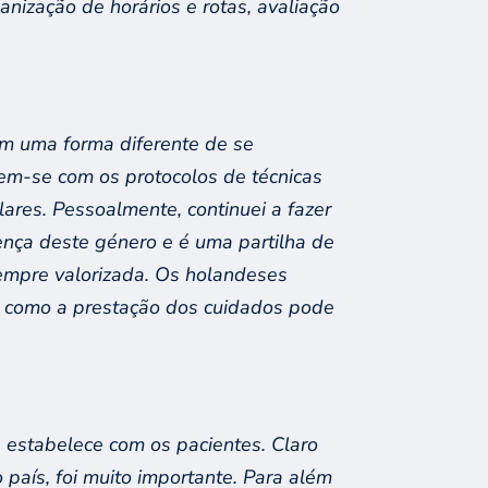
anização de horários e rot
as
, avaliação
m uma forma diferente de se
em-se com
os protocolos de técnicas
lares.
Pessoalmente
, continuei
a f
aze
r
nça deste género e é uma partilha de
empre valorizada.
Os holandeses
e como
a prestação dos cuidados
pode
e
estabelece
com
os pacientes
.
Claro
país, foi muito importante. Para a
lém