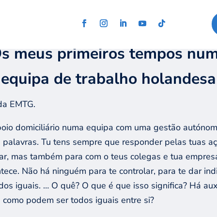
s meus primeiros tempos
nu
m
equip
a de trabalho
holandesa
 da EMTG.
poio domiciliário numa equipa com uma gestão autónoma 
 palavras. Tu tens sempre que responder pelas tuas aç
gar, mas também para com o teus colegas e tua empres
tece.
Não há ninguém para te controlar, para te dar in
os iguais.
… O quê? O que é que isso significa? Há auxi
, como podem ser todos iguais entre si?