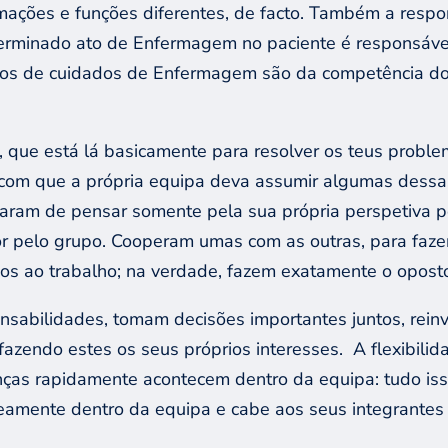
ações e funções diferentes, de facto. Também a resp
erminado ato de Enfermagem no paciente é responsável 
anos de cuidados de Enfermagem são da competência do
, que está lá basicamente para resolver os teus proble
om que a própria equipa deva assumir algumas dessas
aram de pensar somente pela sua própria perspetiva pe
or pelo grupo. Cooperam umas com as outras, para faze
s ao trabalho; na verdade, fazem exatamente o opost
ponsabilidades, tomam decisões importantes juntos, re
 fazendo estes os seus próprios interesses.
A flexibili
nças rapidamente acontecem dentro da equipa: tudo i
eamente dentro da equipa e cabe aos seus integrantes d