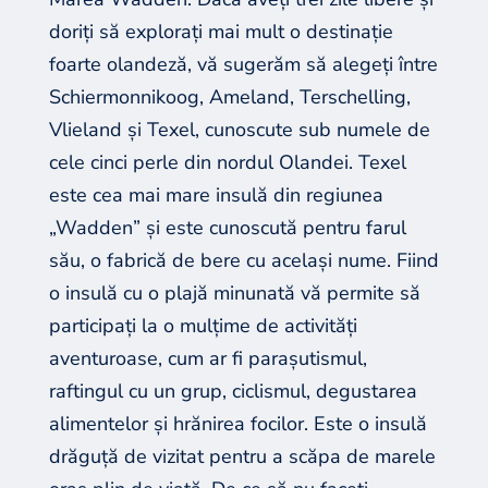
doriți să explorați mai mult o destinație
foarte olandeză, vă sugerăm să alegeți între
Schiermonnikoog, Ameland, Terschelling,
Vlieland și Texel, cunoscute sub numele de
cele cinci perle din nordul Olandei. Texel
este cea mai mare insulă din regiunea
„Wadden” și este cunoscută pentru farul
său, o fabrică de bere cu același nume. Fiind
o insulă cu o plajă minunată vă permite să
participați la o mulțime de activități
aventuroase, cum ar fi parașutismul,
raftingul cu un grup, ciclismul, degustarea
alimentelor și hrănirea focilor. Este o insulă
drăguță de vizitat pentru a scăpa de marele