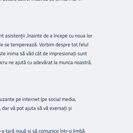
 asistenții ,înainte de a începe cu noua lor
țiile se temperează. Vorbim despre tot felul
zește inima să văd cât de impresionați sunt
lucru ne ajută cu adevărat la munca noastră.
muzante pe internet (pe social media,
 dar vă pot ajuta să vă exersați și
r-o țară nouă și să comunice într-o limbă