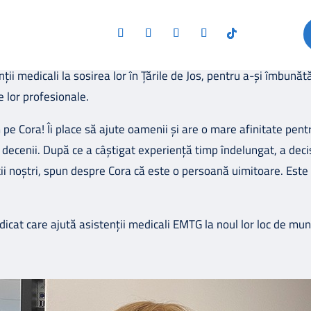
îndrumator în centrul atenției: Cora
mite „De ce ne pasă” va pune îndrumator EMTG în centrul atenț
asistenții EMTG și instituțiile medicale să optimizeze productiv
ii medicali la sosirea lor în Țările de Jos, pentru a-și îmbunătă
e lor profesionale.
e Cora! Îi place să ajute oamenii și are o mare afinitate pentr
 decenii. După ce a câștigat experiență timp îndelungat, a dec
ii noștri, spun despre Cora că este o persoană uimitoare. Este d
icat care ajută asistenții medicali EMTG la noul lor loc de mun