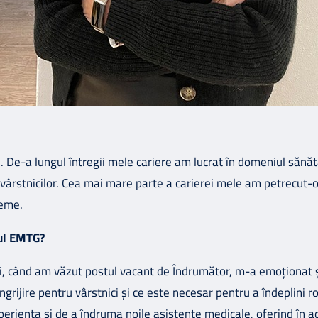
 De-a lungul întregii mele cariere am lucrat în domeniul sănătăț
ea vârstnicilor. Cea mai mare parte a carierei mele am petrecut-o
reme.
rul EMTG?
i, când am văzut postul vacant de Îndrumător, m-a emoționat ș
îngrijire pentru vârstnici și ce este necesar pentru a îndeplini 
eriența și de a îndruma noile asistente medicale, oferind în ace