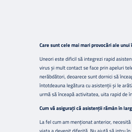
Care sunt cele mai mari provocări ale unui 
Uneori este dificil să integrezi rapid asist
virus și mult contact se face prin apeluri te
nerăbdători, deoarece sunt dornici să înceap
întotdeauna legătura cu asistenții și le arăt
urmă să înceapă activitatea, uita rapid de în
Cum vă asigurați că asistenții rămân în largu
La fel cum am menționat anterior, necesită 
viața a devenit diferită. Nu ajută să intru în