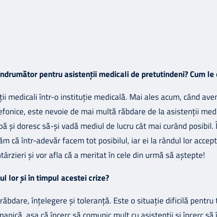
îndrumător pentru asistenții medicali de pretutindeni? Cum le
enții medicali într-o instituție medicală. Mai ales acum, când a
lefonice, este nevoie de mai multă răbdare de la asistenții medi
ă și doresc să-și vadă mediul de lucru cât mai curând posibil. 
ăm că într-adevăr facem tot posibilul, iar ei la rândul lor accept
târzieri și vor afla că a meritat în cele din urmă să aștepte!
l lor și în timpul acestei crize?
răbdare, înțelegere și toleranță. Este o situație dificilă pent
 panică, așa că încerc să comunic mult cu asistenții și încerc să 