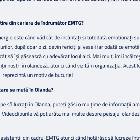
tire din cariera de îndrumător EMTG?
rgie este când văd cât de încântați și totodată emoționați sunt
rilor, după doar o zi, devin fericiți și veseli iar odată ce emo
ncât să își găsească cu adevărat locul aici. Mai mult, îmi încăl
ții noștri în olandeză, atunci când vizităm organizația. Acest 
1 reprezintă un motiv de bucurie!
i care se mută în Olanda?
cepe să lucrați în Olanda, puteți găsi o mulțime de informații a
Videoclipurile vă pot arăta mai multe despre peisajul olandez,
 asistenții din cadrul EMTG atunci când hotărăsc să lucreze înt