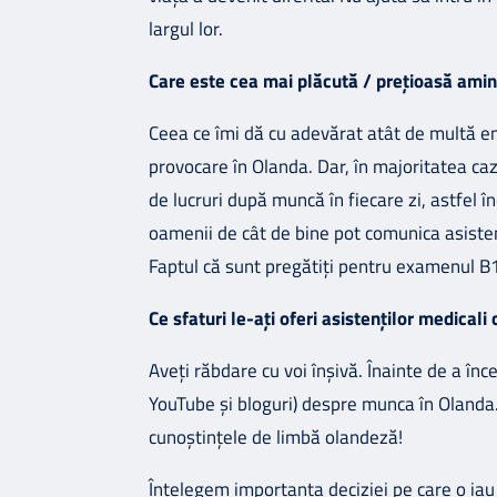
largul lor.
Care este cea mai plăcută / prețioasă amin
Ceea ce îmi dă cu adevărat atât de multă ene
provocare în Olanda. Dar, în majoritatea cazu
de lucruri după muncă în fiecare zi, astfel î
oamenii de cât de bine pot comunica asisten
Faptul că sunt pregătiți pentru examenul B
Ce sfaturi le-ați oferi asistenților medical
Aveți răbdare cu voi înșivă. Înainte de a în
YouTube și bloguri) despre munca în Olanda. 
cunoștințele de limbă olandeză!
Înțelegem importanța deciziei pe care o iau