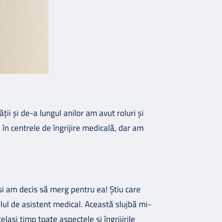
ii și de-a lungul anilor am avut roluri și
 în centrele de îngrijire medicală, dar am
i am decis să merg pentru ea! Știu care
rolul de asistent medical. Această slujbă mi-
lași timp toate aspectele și îngrijirile