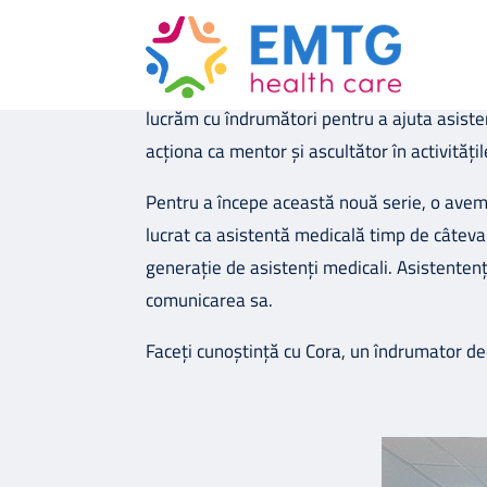
Noua noastră serie de interviuri 1-la-1 nu
mentorii noștri din cadrul companiei, ajută 
lucrăm cu îndrumători pentru a ajuta asistenț
acționa ca mentor și ascultător în activitățil
Pentru a începe această nouă serie, o avem p
lucrat ca asistentă medicală timp de câteva
generație de asistenți medicali. Asistentenț
comunicarea sa.
Faceți cunoștință cu Cora, un îndrumator ded