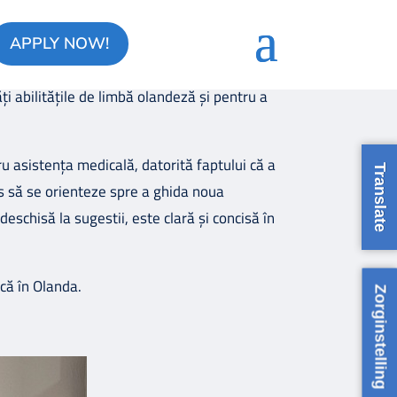
iei. Vrem să evidențiem modul în care
APPLY NOW!
itatea, producția și sinergia. Am decis să
ți abilitățile de limbă olandeză și pentru a
u asistența medicală, datorită faptului că a
Translate
is să se orienteze spre a ghida noua
eschisă la sugestii, este clară și concisă în
că în Olanda.
Zorginstelling