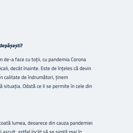
 depășești?
vem de-a face cu toții, cu pandemia Corona
cali, decât înainte. Este de înțeles că devin
În calitate de îndrumători, ținem
ă situația. Odată ce li se permite în cele din
ru toată lumea, deoarece din cauza pandemiei
îi ascult, astfel încât să se simtă mai în