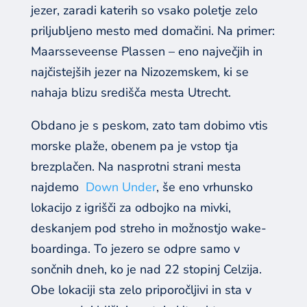
jezer, zaradi katerih so vsako poletje zelo
priljubljeno mesto med domačini. Na primer:
Maarsseveense Plassen – eno največjih in
najčistejših jezer na Nizozemskem, ki se
nahaja blizu središča mesta Utrecht.
Obdano je s peskom, zato tam dobimo vtis
morske plaže, obenem pa je vstop tja
brezplačen. Na nasprotni strani mesta
najdemo
Down Under
, še eno vrhunsko
lokacijo z igrišči za odbojko na mivki,
deskanjem pod streho in možnostjo wake-
boardinga. To jezero se odpre samo v
sončnih dneh, ko je nad 22 stopinj Celzija.
Obe lokaciji sta zelo priporočljivi in sta v