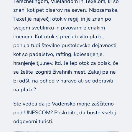
Terschelingom, Vlielandom in Texelom, ki so
znani kot pet biserov na severu Nizozemske.
Texel je največji otok v regiji in je znan po
svojem svetilniku in pivovarni z enakim
imenom. Kot otok s prečudovito plažo,
ponuja tudi številne pustolovske dejavnosti,
kot so padalstvo, rafting, kolesarjenje,
hranjenje tjulnev, itd. Je lep otok za obisk, če
se želite izogniti živahnih mest. Zakaj pa ne
bi odšli na pohod v naravo ali se odpravili
na plažo?
Ste vedeli da je Vadensko morje zaščiteno
pod UNESCOM? Poskrbite, da boste vselej
odgovorni turisti.