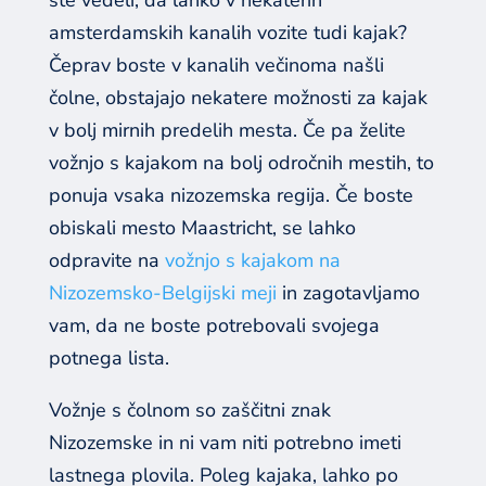
amsterdamskih kanalih vozite tudi kajak?
Čeprav boste v kanalih večinoma našli
čolne, obstajajo nekatere možnosti za kajak
v bolj mirnih predelih mesta. Če pa želite
vožnjo s kajakom na bolj odročnih mestih, to
ponuja vsaka nizozemska regija. Če boste
obiskali mesto Maastricht, se lahko
odpravite na
vožnjo s kajakom na
Nizozemsko-Belgijski meji
in zagotavljamo
vam, da ne boste potrebovali svojega
potnega lista.
Vožnje s čolnom so zaščitni znak
Nizozemske in ni vam niti potrebno imeti
lastnega plovila. Poleg kajaka, lahko po