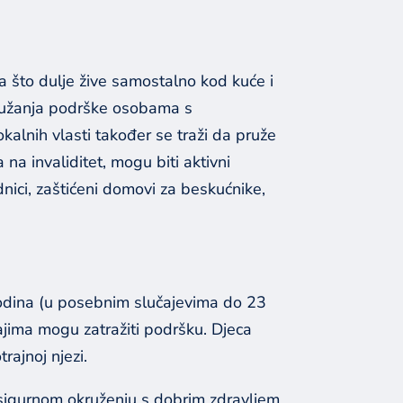
 što dulje žive samostalno kod kuće i
pružanja podrške osobama s
kalnih vlasti također se traži da pruže
na invaliditet, mogu biti aktivni
ednici, zaštićeni domovi za beskućnike,
godina (u posebnim slučajevima do 23
jima mogu zatražiti podršku. Djeca
ajnoj njezi.
u sigurnom okruženju s dobrim zdravljem