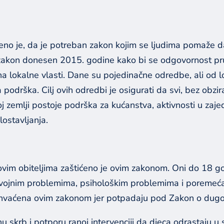
eno je, da je potreban zakon kojim se ljudima pomaže da
 je zakon donesen 2015. godine kako bi se odgovornost 
na lokalne vlasti. Dane su pojedinačne odredbe, ali od lo
drška. Cilj ovih odredbi je osigurati da svi, bez obzira 
loj zemlji postoje podrška za kućanstva, aktivnosti u zaj
lostavljanja.
hovim obiteljima zaštićeno je ovim zakonom. Oni do 18 
razvojnim problemima, psihološkim problemima i poremeća
uhvaćena ovim zakonom jer potpadaju pod Zakon o dugotr
nu skrb i potporu ranoj intervenciji da djeca odrastaju 