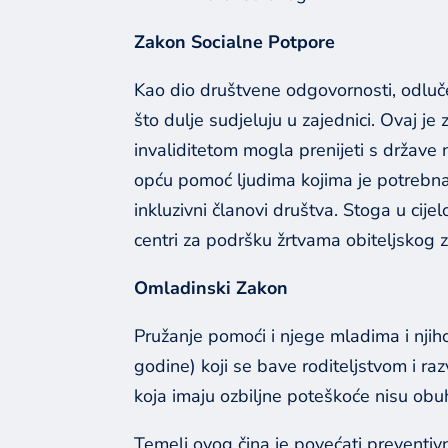
Zakon Socialne Potpore
Kao dio društvene odgovornosti, odluč
što dulje sudjeluju u zajednici. Ovaj
invaliditetom mogla prenijeti s države 
opću pomoć ljudima kojima je potrebna po
inkluzivni članovi društva. Stoga u cije
centri za podršku žrtvama obiteljskog z
Omladinski Zakon
Pružanje pomoći i njege mladima i nji
godine) koji se bave roditeljstvom i 
koja imaju ozbiljne poteškoće nisu ob
Temelj ovog čina je povećati preventiv