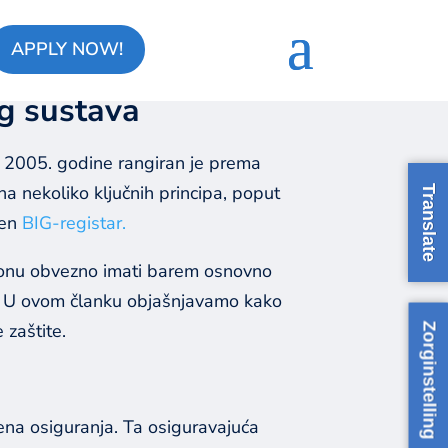
APPLY NOW!
g sustava
d 2005. godine rangiran je prema
a nekoliko ključnih principa, poput
Translate
jen
BIG-registar.
akonu obvezno imati barem osnovno
ge. U ovom članku objašnjavamo kako
 zaštite.
Zorginstelling
na osiguranja. Ta osiguravajuća