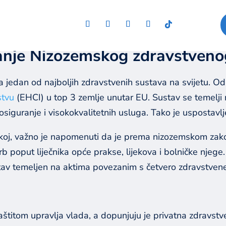
nje Nizozemskog zdravstveno
 jedan od najboljih zdravstvenih sustava na svijetu. O
stvu
(EHCI) u top 3 zemlje unutar EU. Sustav se temelji n
 osiguranje i visokokvalitetnih usluga. Tako je uspostavl
zemskoj, važno je napomenuti da je prema nizozemskom z
rb poput liječnika opće prakse, lijekova i bolničke nje
tav temeljen na aktima povezanim s četvero zdravstvene
itom upravlja vlada, a dopunjuju je privatna zdravstve