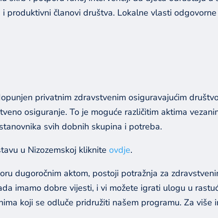
 i produktivni članovi društva. Lokalne vlasti odgovorne
 dopunjen privatnim zdravstvenim osiguravajućim društvo
veno osiguranje. To je moguće različitim aktima vezanim
 stanovnika svih dobnih skupina i potreba.
stavu u Nizozemskoj kliknite
ovdje
.
poru dugoročnim aktom, postoji potražnja za zdravstveni
 Tada imamo dobre vijesti, i vi možete igrati ulogu u ras
ima koji se odluče pridružiti našem programu. Za više 